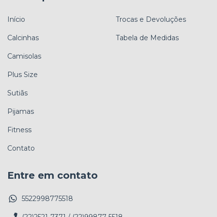
Início
Trocas e Devoluções
Calcinhas
Tabela de Medidas
Camisolas
Plus Size
Sutiãs
Pijamas
Fitness
Contato
Entre em contato
5522998775518
(22)2521-7371 / (22)99877-5518