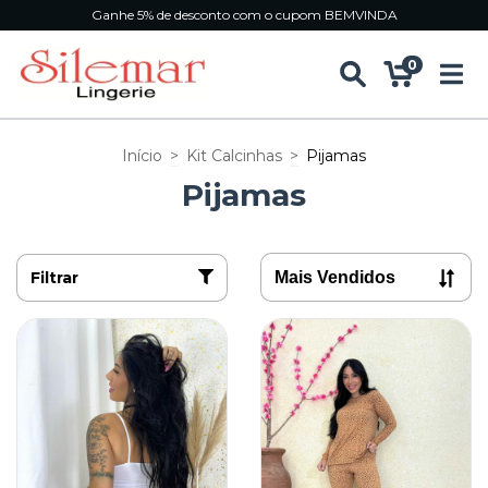
Ganhe 5% de desconto com o cupom BEMVINDA
0
Início
>
Kit Calcinhas
>
Pijamas
Pijamas
Filtrar