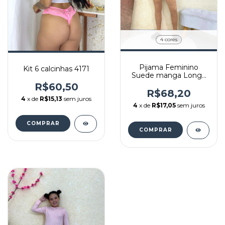
4 cores
Pijama Feminino
Kit 6 calcinhas 4171
Suede manga Longa
Silemar REF: 4526
R$60,50
R$68,20
4
x de
R$15,13
sem juros
4
x de
R$17,05
sem juros
COMPRAR
COMPRAR