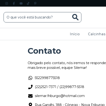
Início
Calcinha
Contato
Obrigado pelo contato, nós iremos te responde
mais breve possível, equipe Silemar!
5522998775518
(22)2521-7371 / (22)99877-5518
silemar.friburgo@hotmail.com
Rua Gandhi, 188 - Cônego - Nova Friburgo 