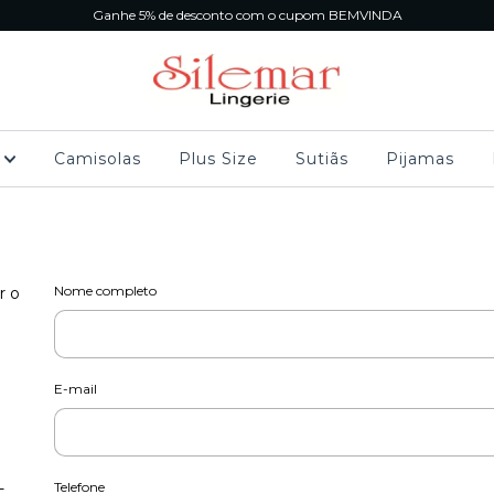
Ganhe 5% de desconto com o cupom BEMVINDA
s
Camisolas
Plus Size
Sutiãs
Pijamas
Nome completo
r o
E-mail
-
Telefone