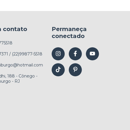
m contato
Permaneça
conectado
775518
7371 / (22)99877-5518
friburgo@hotmail.com
hi, 188 - Cônego -
burgo - RJ