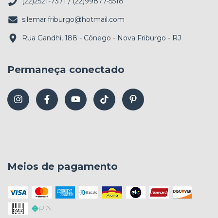
(22)2521-7371 / (22)99877-5518
silemar.friburgo@hotmail.com
Rua Gandhi, 188 - Cônego - Nova Friburgo - RJ
Permaneça conectado
Meios de pagamento