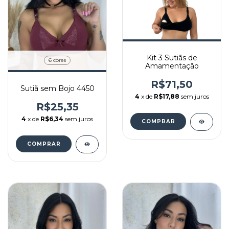
Kit 3 Sutiãs de
6 cores
Amamentação
R$71,50
Sutiã sem Bojo 4450
4
x de
R$17,88
sem juros
R$25,35
4
x de
R$6,34
sem juros
COMPRAR
COMPRAR