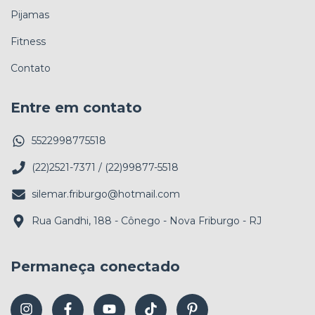
Pijamas
Fitness
Contato
Entre em contato
5522998775518
(22)2521-7371 / (22)99877-5518
silemar.friburgo@hotmail.com
Rua Gandhi, 188 - Cônego - Nova Friburgo - RJ
Permaneça conectado