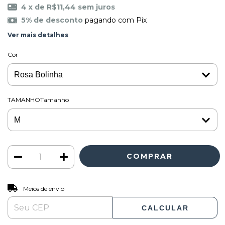
4
x de
R$11,44
sem juros
5% de desconto
pagando com Pix
Ver mais detalhes
Cor
TAMANHOTamanho
ALTERAR CEP
Entregas para o CEP:
Meios de envio
CALCULAR