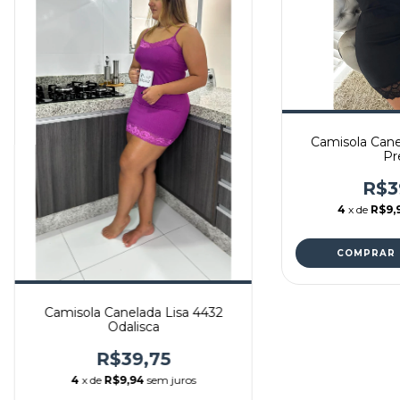
Camisola Cane
Pr
R$3
4
x de
R$9,
COMPRAR
Camisola Canelada Lisa 4432
Odalisca
R$39,75
4
x de
R$9,94
sem juros