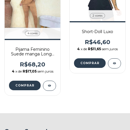
2 cores
Short-Doll Luxo
4 cores
R$46,60
Pijama Feminino
4
x de
R$11,65
sem juros
Suede manga Longa
Silemar REF: 4526
R$68,20
COMPRAR
4
x de
R$17,05
sem juros
COMPRAR