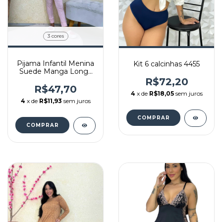
3 cores
Pijama Infantil Menina
Kit 6 calcinhas 4455
Suede Manga Longa
Blusa e Calça
R$72,20
R$47,70
4
x de
R$18,05
sem juros
4
x de
R$11,93
sem juros
COMPRAR
COMPRAR