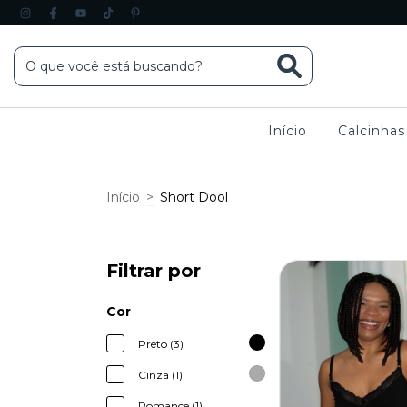
Início
Calcinha
Início
>
Short Dool
Filtrar por
Cor
Preto (3)
Cinza (1)
Romance (1)