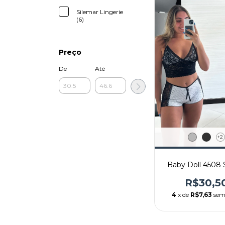
Silemar Lingerie
(6)
Preço
De
Até
+2
Baby Doll 4508
R$30,5
4
x de
R$7,63
sem