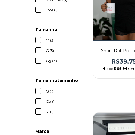
Teos (1)
Tamanho
M (3)
Short Doll Pret
G (5)
R$39,7
Gg (4)
4
x de
R$9,94
sem
Tamanhotamanho
G (1)
Gg (1)
M (1)
Marca