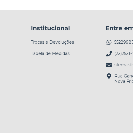
Institucional
Entre e
Trocas e Devoluções
5522998
Tabela de Medidas
(22)2521-
silemar.
Rua Gand
Nova Fri