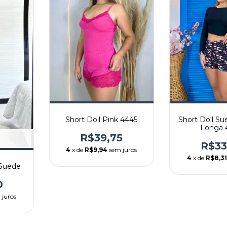
Short Doll S
Short Doll Pink 4445
Longa 
R$39,75
R$33
4
x de
R$9,94
sem juros
4
x de
R$8,3
 Suede
0
 juros