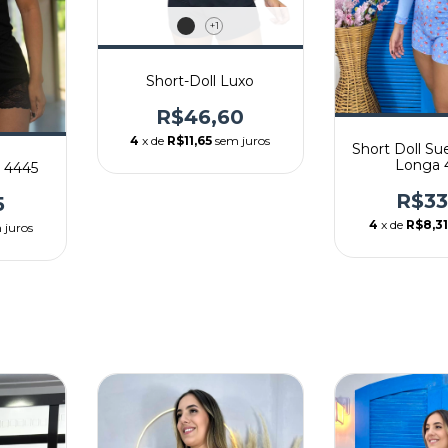
+1
Short-Doll Luxo
R$46,60
4
x de
R$11,65
sem juros
Short Doll S
Longa 
o 4445
R$33
5
4
x de
R$8,3
 juros