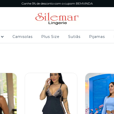
Ganhe 5% de desconto com o cupom BEMVINDA
s
Camisolas
Plus Size
Sutiãs
Pijamas