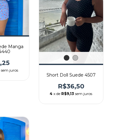
uede Manga
4440
,25
1
sem juros
Short Doll Suede 4507
R$36,50
4
x de
R$9,13
sem juros