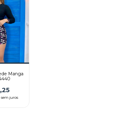
uede Manga
4440
,25
1
sem juros