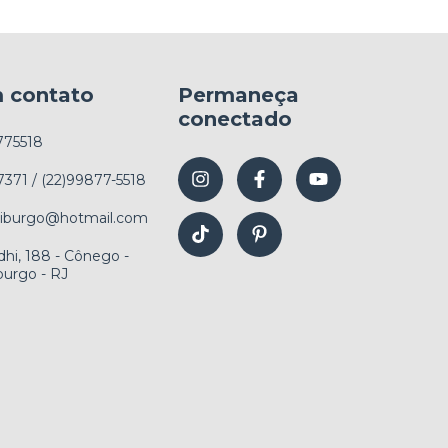
m contato
Permaneça
conectado
775518
7371 / (22)99877-5518
friburgo@hotmail.com
hi, 188 - Cônego -
burgo - RJ