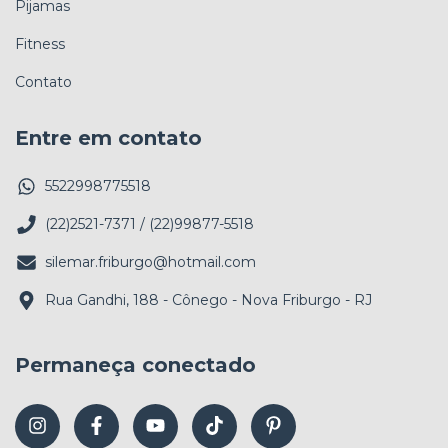
Pijamas
Fitness
Contato
Entre em contato
5522998775518
(22)2521-7371 / (22)99877-5518
silemar.friburgo@hotmail.com
Rua Gandhi, 188 - Cônego - Nova Friburgo - RJ
Permaneça conectado