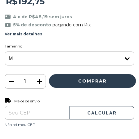
R$192,75
4
x de
R$48,19
sem juros
5% de desconto
pagando com Pix
Ver mais detalhes
Tamanho
ALTERAR CEP
Entregas para o CEP:
Meios de envio
CALCULAR
Não sei meu CEP