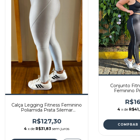
Conjunto Fitn
Feminino Pr
R$16
Calça Legging Fitness Feminino
4
x de
R$41,
Poliamida Prata Silemar
REF:F04PRA
R$127,30
COMPRAR
4
x de
R$31,83
sem juros