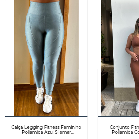
Calça Legging Fitness Feminino
Conjunto Fit
Poliamida Azul Silemar
Poliamida Co
REF:F04AZU