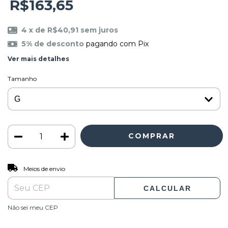
R$163,65
4
x de
R$40,91
sem juros
5% de desconto
pagando com Pix
Ver mais detalhes
Tamanho
ALTERAR CEP
Entregas para o CEP:
Meios de envio
CALCULAR
Não sei meu CEP