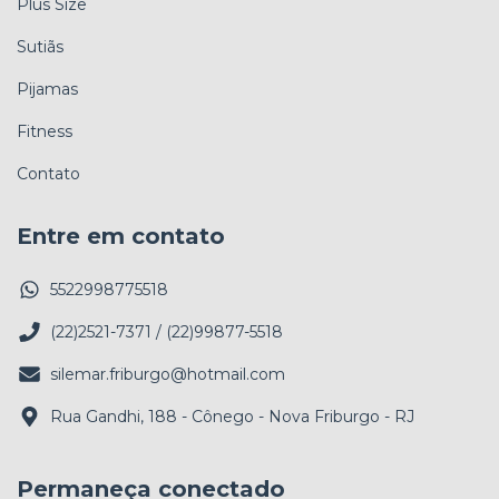
Plus Size
Sutiãs
Pijamas
Fitness
Contato
Entre em contato
5522998775518
(22)2521-7371 / (22)99877-5518
silemar.friburgo@hotmail.com
Rua Gandhi, 188 - Cônego - Nova Friburgo - RJ
Permaneça conectado