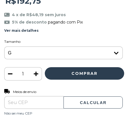
R$192,75
4
x de
R$48,19
sem juros
5% de desconto
pagando com Pix
Ver mais detalhes
Tamanho
ALTERAR CEP
Entregas para o CEP:
Meios de envio
CALCULAR
Não sei meu CEP