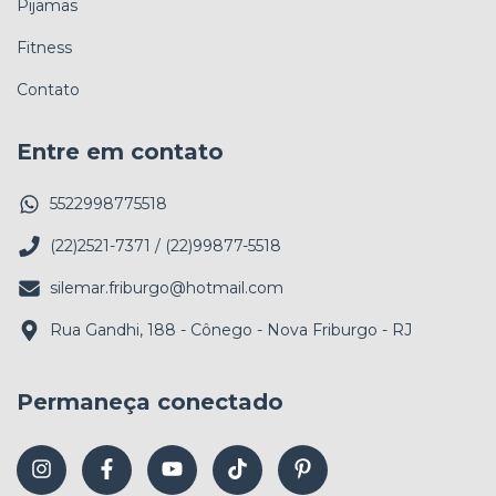
Pijamas
Fitness
Contato
Entre em contato
5522998775518
(22)2521-7371 / (22)99877-5518
silemar.friburgo@hotmail.com
Rua Gandhi, 188 - Cônego - Nova Friburgo - RJ
Permaneça conectado