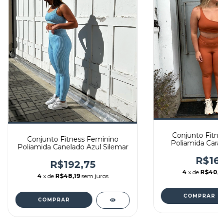
Conjunto Fit
Conjunto Fitness Feminino
Poliamida Car
Poliamida Canelado Azul Silemar
R$16
R$192,75
4
x de
R$40
4
x de
R$48,19
sem juros
COMPRAR
COMPRAR